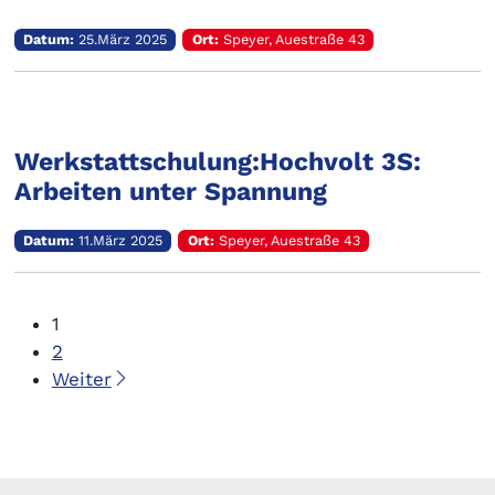
Datum:
25.März 2025
Ort:
Speyer, Auestraße 43
Werkstattschulung:Hochvolt 3S:
Arbeiten unter Spannung
Datum:
11.März 2025
Ort:
Speyer, Auestraße 43
1
2
Weiter