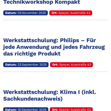
Technikworkshop Kompakt
Datum:
05.November 2025
Ort:
Speyer, Auestraße 43
Werkstattschulung: Philips – Für
jede Anwendung und jedes Fahrzeug
das richtige Produkt
Datum:
23.September 2025
Ort:
Speyer, Auestraße 43
Werkstattschulung: Klima I (inkl.
Sachkundenachweis)
Datum:
18.September 2025
Ort:
Speyer, Auestraße 43