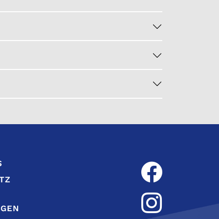
S
TZ
NGEN