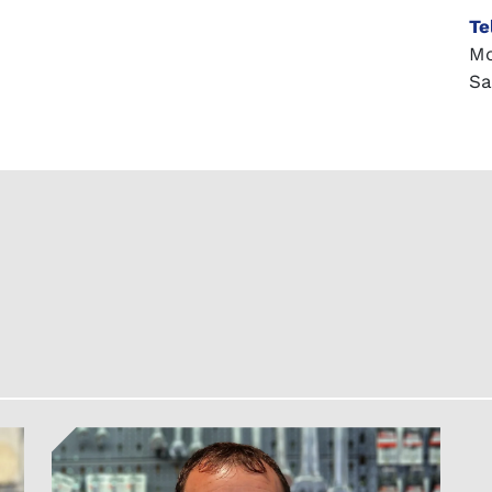
Te
Mo
Sa