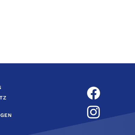
S
TZ
NGEN