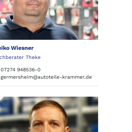
iko Wiesner
chberater Theke
07274 948536-0
germersheim@autoteile-krammer.de