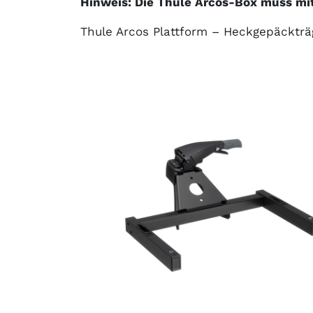
Hinweis: Die Thule Arcos-Box muss mit 
Thule Arcos Plattform – Heckgepäckträ