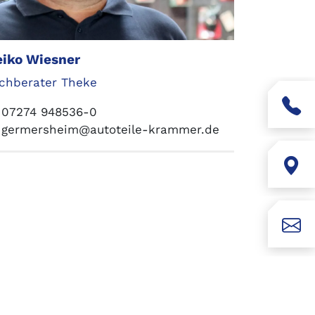
iko Wiesner
chberater Theke
07274 948536-0
germersheim@autoteile-krammer.de